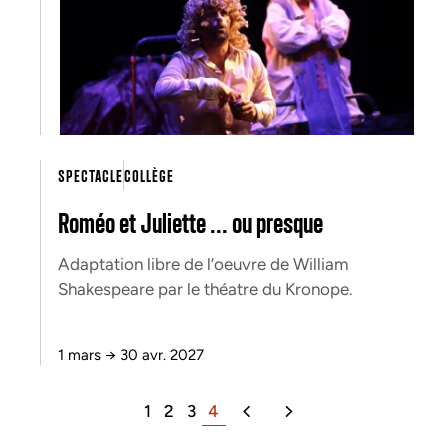
SPECTACLE
COLLÈGE
Roméo et Juliette ... ou presque
Adaptation libre de l’oeuvre de William
Shakespeare par le théatre du Kronope.
1 mars
→
30 avr. 2027
1
2
3
4