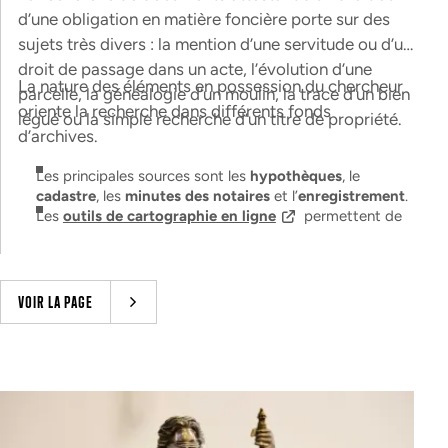
d’une obligation en matière foncière porte sur des
sujets très divers : la mention d’une servitude ou d’un
droit de passage dans un acte, l’évolution d’une
La nature des éléments en possession du chercheur
parcelle, la généalogie d’un moulin, la trace d’un bien
oriente la recherche dans différents fonds
légué ou la simple recherche d’un titre de propriété.
d’archives.
Les principales sources sont les
hypothèques
, le
cadastre
, les
minutes des notaires
et l’
enregistrement
.
Les
outils de cartographie en ligne
permettent de
bien débuter les recherches, de se repérer dans le temps
et l’espace ainsi que d’accéder aux inventaires. Si la
plupart des recherches débutent en ligne, d’autres
s’accomplissent uniquement en salle de lecture. Pas de
VOIR LA PAGE
panique, les pages ci-après sont là pour vous guider
dans vos démarches.