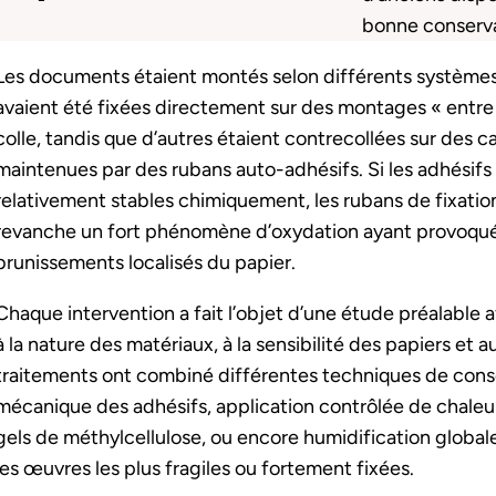
bonne conserv
Les documents étaient montés selon différents systèmes 
avaient été fixées directement sur des montages « entre 
colle, tandis que d’autres étaient contrecollées sur des 
maintenues par des rubans auto-adhésifs. Si les adhésifs 
relativement stables chimiquement, les rubans de fixatio
revanche un fort phénomène d’oxydation ayant provoqué,
brunissements localisés du papier.
Chaque intervention a fait l’objet d’une étude préalable
à la nature des matériaux, à la sensibilité des papiers et 
traitements ont combiné différentes techniques de conser
mécanique des adhésifs, application contrôlée de chaleur,
gels de méthylcellulose, ou encore humidification global
les œuvres les plus fragiles ou fortement fixées.