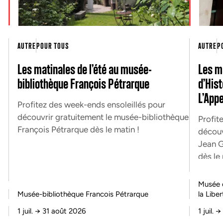
AUTRE
POUR TOUS
AUTRE
P
Les matinales de l’été au musée-
Les m
bibliothèque François Pétrarque
d’His
L’Appe
Profitez des week-ends ensoleillés pour
découvrir gratuitement le musée-bibliothèque
Profit
François Pétrarque dès le matin !
découv
Jean G
dès le 
Musée d
Musée-bibliothèque Francois Pétrarque
la Liber
1 juil.
→
31 août 2026
1 juil.