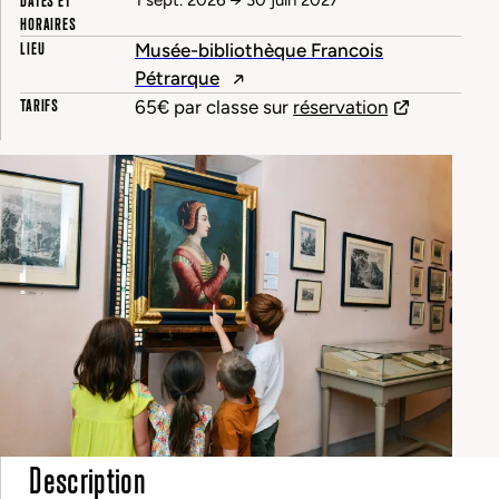
DATES ET
1 sept. 2026
→
30 juin 2027
HORAIRES
LIEU
Musée-bibliothèque Francois
Pétrarque
TARIFS
65€ par classe sur
réservation
Description