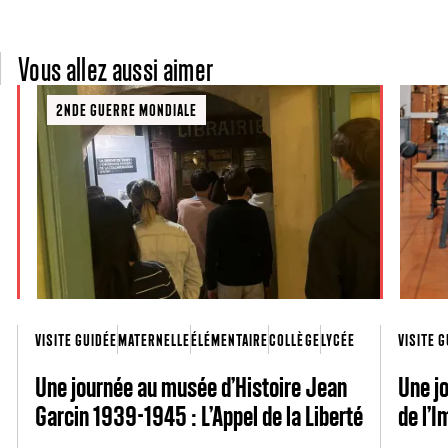
Vous allez aussi aimer
2NDE GUERRE MONDIALE
VISITE GUIDÉE
MATERNELLE
ÉLÉMENTAIRE
COLLÈGE
LYCÉE
VISITE 
Une journée au musée d’Histoire Jean
Une j
Garcin 1939-1945 : L’Appel de la Liberté
de l’