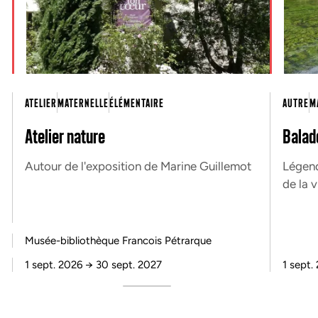
ATELIER
MATERNELLE
ÉLÉMENTAIRE
AUTRE
M
Atelier nature
Balad
Autour de l'exposition de Marine Guillemot
Légend
de la v
Musée-bibliothèque Francois Pétrarque
1 sept. 2026
→
30 sept. 2027
1 sept.