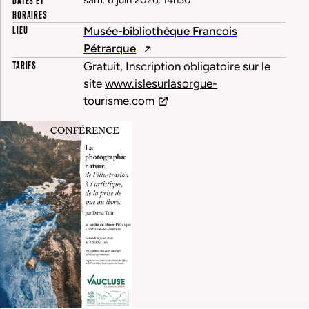
DATES ET
sam. 6 juin 2026, 14h30
HORAIRES
LIEU
Musée-bibliothèque Francois
Pétrarque
TARIFS
Gratuit, Inscription obligatoire sur le
site
www.islesurlasorgue-
tourisme.com