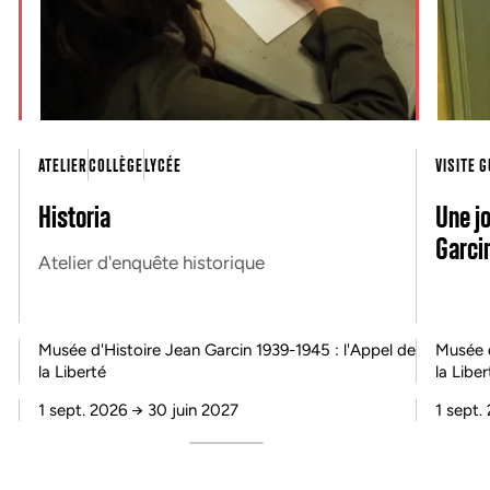
ATELIER
COLLÈGE
LYCÉE
VISITE 
Historia
Une j
Garcin
Atelier d'enquête historique
Musée d'Histoire Jean Garcin 1939-1945 : l'Appel de
Musée d
la Liberté
la Liber
1 sept. 2026
→
30 juin 2027
1 sept.