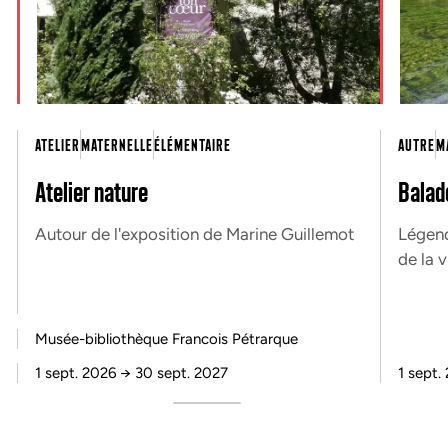
ATELIER
MATERNELLE
ÉLÉMENTAIRE
AUTRE
M
Atelier nature
Balad
Autour de l'exposition de Marine Guillemot
Légend
de la v
Musée-bibliothèque Francois Pétrarque
1 sept. 2026
→
30 sept. 2027
1 sept.