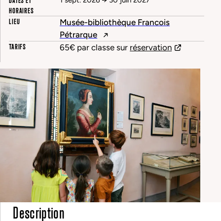
DATES ET
1 sept. 2026
→
30 juin 2027
HORAIRES
LIEU
Musée-bibliothèque Francois
Pétrarque
TARIFS
65€ par classe sur
réservation
Description