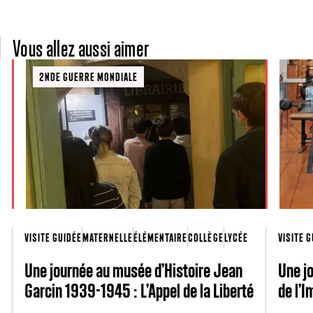
Vous allez aussi aimer
2NDE GUERRE MONDIALE
VISITE GUIDÉE
MATERNELLE
ÉLÉMENTAIRE
COLLÈGE
LYCÉE
VISITE 
Une journée au musée d’Histoire Jean
Une j
Garcin 1939-1945 : L’Appel de la Liberté
de l’