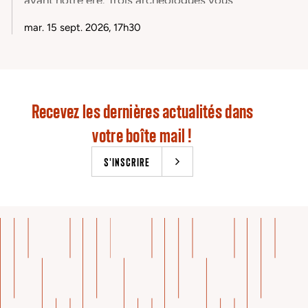
présenteront les résultats obtenus lors des
mar. 15 sept. 2026, 17h30
fouilles du site entre 1974 et 1986 et de la
reprise des études depuis 2012 dans le cadre
d’un projet collectif de recherche.
Recevez les dernières actualités dans
votre boîte mail !
S'INSCRIRE